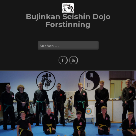
Skip
to
Bujinkan Seishin Dojo
content
Forstinning
Suchen
nach: