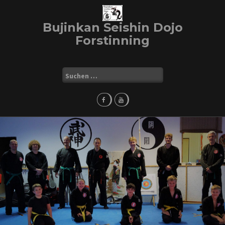
Skip
to
Bujinkan Seishin Dojo
content
Forstinning
Suchen
nach: