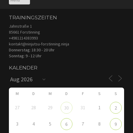
TRAININGSZEITEN
Jahnstraße 1
85661 Forstinning
+4981214383993
kontakt@ninjutsu-forstinning.ninja
Donnerstag: 18:30 - 20 Uhr
Sonntag: 9 - 12 Uhr
KALENDER
M
D
M
D
F
S
S
27
28
29
31
1
30
2
3
4
5
7
8
6
9