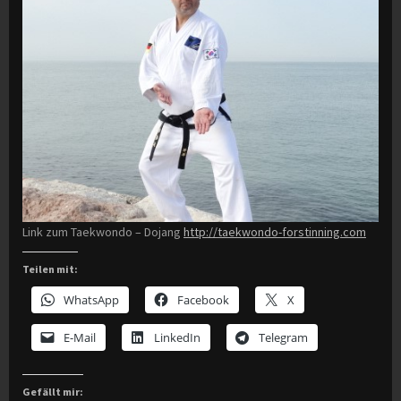
Link zum Taekwondo – Dojang
http://taekwondo-forstinning.com
Teilen mit:
WhatsApp
Facebook
X
E-Mail
LinkedIn
Telegram
Gefällt mir: