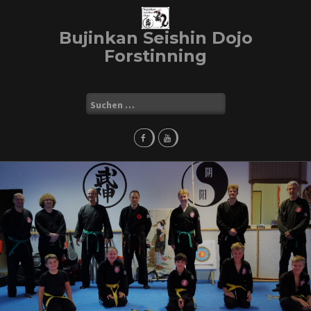
Skip
to
Bujinkan Seishin Dojo
content
Forstinning
Suchen
nach: