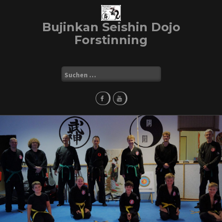
Skip
to
Bujinkan Seishin Dojo
content
Forstinning
Suchen
nach: