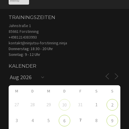
TRAININGSZEITEN
Jahnstraße 1
85661 Forstinning
+4981214383993
kontakt@ninjutsu-forstinning.ninja
Donnerstag: 18:30 - 20 Uhr
Sonntag: 9 - 12 Uhr
KALENDER
M
D
M
D
F
S
S
27
28
29
31
1
30
2
7
3
4
5
8
6
9