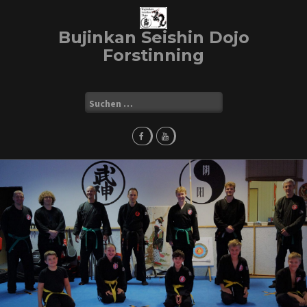
Skip
to
Bujinkan Seishin Dojo
content
Forstinning
Suchen
nach: