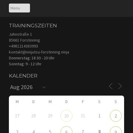
TRAININGSZEITEN
Jahnstraße 1
85661 Forstinning
+4981214383993
kontakt@ninjutsu-forstinning.ninja
Donnerstag: 18:30 - 20 Uhr
Sonntag: 9 - 12 Uhr
KALENDER
M
D
M
D
F
S
S
27
28
29
31
1
30
2
8
3
4
5
7
6
9