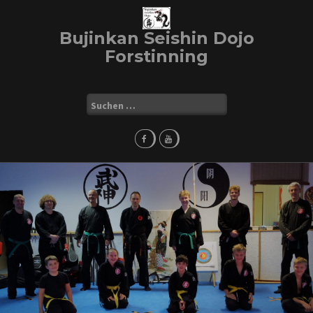
Skip
to
Bujinkan Seishin Dojo
content
Forstinning
Suchen
nach: