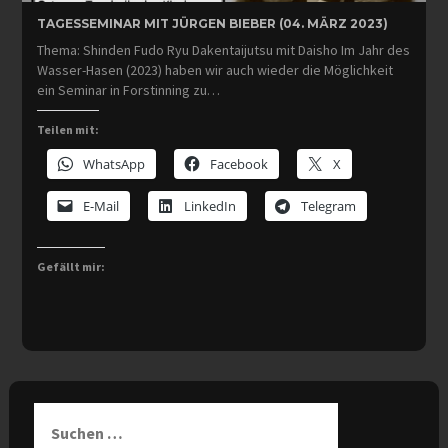
TAGESSEMINAR MIT JÜRGEN BIEBER (04. MÄRZ 2023)
Thema: Shinden Fudo Ryu Dakentaijutsu mit Daisho Im Jahr des
Wasser-Hasen (2023) haben wir auch wieder die Möglichkeit
ein Seminar in Forstinning zu…
Teilen mit:
WhatsApp
Facebook
X
E-Mail
LinkedIn
Telegram
Gefällt mir:
Suchen
nach: