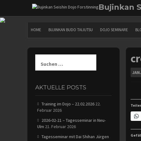
Skip
Bujinkan S
to
content
HOME
BUJINKAN BUDO TAIJUTSU
DOJO SEMINARE
BL
c
Suchen
nach:
JAN.
AKTUELLE POSTS
Training im Dojo – 22.02.2026
22.
Teile
Februar 2026
2026-02-21 – Tagesseminar in Neu-
Ulm
21. Februar 2026
Gefäl
Tagesseminar mit Dai Shihan Jürgen