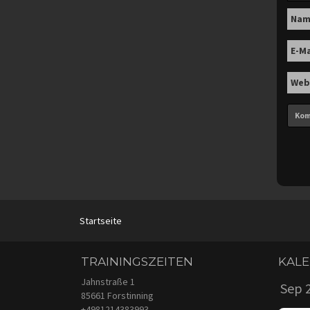
Na
E-M
Web
Startseite
TRAININGSZEITEN
KAL
Jahnstraße 1
85661 Forstinning
+4981214383993