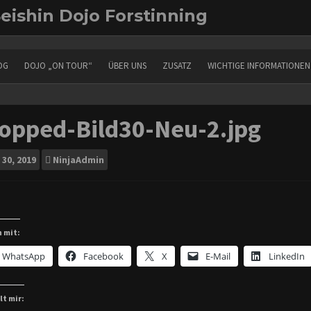
eishin Dojo Forstinning
OG
DOJO „ON TOUR“
ÜBER UNS
ZUSATZ
WICHTIGE INFORMATIONEN
ropped-Bild30-Neu-2.jpg
30, 2019
NinjaAdmin
n mit:
WhatsApp
Facebook
X
E-Mail
LinkedIn
lt mir: