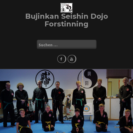
Skip
to
Bujinkan Seishin Dojo
content
Forstinning
Suchen
nach: