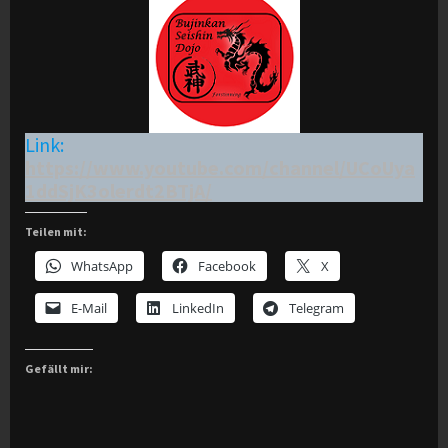
Link:
https://www.youtube.com/channel/UCoUya
1ddSjK3olerdt2BTjA/
Teilen mit:
WhatsApp
Facebook
X
E-Mail
LinkedIn
Telegram
Gefällt mir: