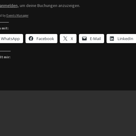
anmelden
, um deine Buchungen anzuzeigen.
d by
Events Manager
n mit:
WhatsApp
Facebook
X
E-Mail
LinkedIn
lt mir: