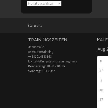
Archive
Startseite
TRAININGSZEITEN
KAL
Jahnstraße 1
85661 Forstinning
+4981214383993
M
kontakt@ninjutsu-forstinning.ninja
Donnerstag: 18:30 - 20 Uhr
27
Sonntag: 9 - 12 Uhr
3
10
17