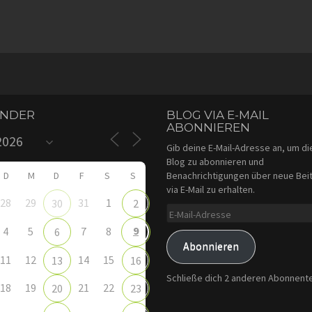
ENDER
BLOG VIA E-MAIL
ABONNIEREN
Gib deine E-Mail-Adresse an, um d
Blog zu abonnieren und
D
M
D
F
S
S
Benachrichtigungen über neue Bei
via E-Mail zu erhalten.
28
29
31
1
30
2
E-
Mail-
9
4
5
7
8
6
Adresse
Abonnieren
11
12
14
15
13
16
Schließe dich 2 anderen Abonnent
18
19
21
22
20
23