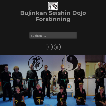
Skip
to
Bujinkan Seishin Dojo
content
Forstinning
Suchen
nach: