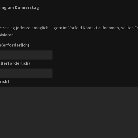
ning am Donnerstag
training jederzeit möglich — gern im Vorfeld Kontakt aufnehmen, sollten 
ainieren.
e
(erforderlich)
l
(erforderlich)
richt