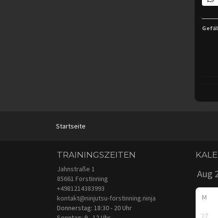
Gefäl
Startseite
TRAININGSZEITEN
KAL
Jahnstraße 1
85661 Forstinning
+4981214383993
M
kontakt@ninjutsu-forstinning.ninja
Donnerstag: 18:30 - 20 Uhr
27
Sonntag: 9 - 12 Uhr