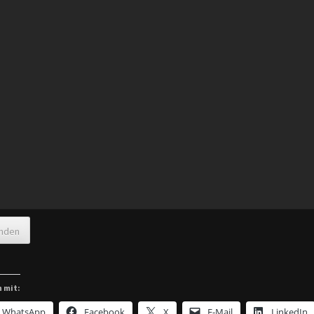
nden
n mit:
WhatsApp
Facebook
X
E-Mail
LinkedIn