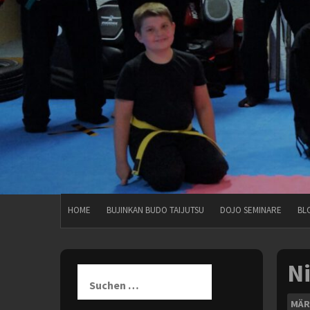
HOME
BUJINKAN BUDO TAIJUTSU
DOJO SEMINARE
BL
Ni
Suchen
nach:
MÄR