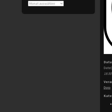
Archive
Datu
Date(
18:30 
Vera
Dojo
Kate