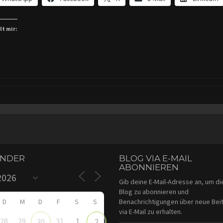
lt mir:
ENDER
BLOG VIA E-MAIL
ABONNIEREN
Gib deine E-Mail-Adresse an, um d
Blog zu abonnieren und
D
M
D
F
S
S
Benachrichtigungen über neue Bei
via E-Mail zu erhalten.
28
29
31
1
30
2