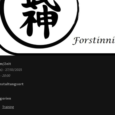
m/Zeit
s) - 27/03/2025
- 20:00
nstaltungsort
gorien
Training