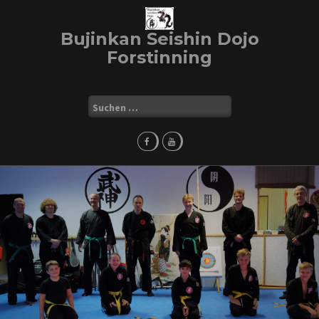
Skip
to
Bujinkan Seishin Dojo
content
Forstinning
Suchen
nach: