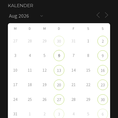
KALENDER
M
D
M
D
F
S
S
27
28
29
31
1
30
2
6
3
4
5
7
8
9
10
11
12
14
15
13
16
17
18
19
21
22
20
23
24
25
26
28
29
27
30
31
1
2
4
5
3
6