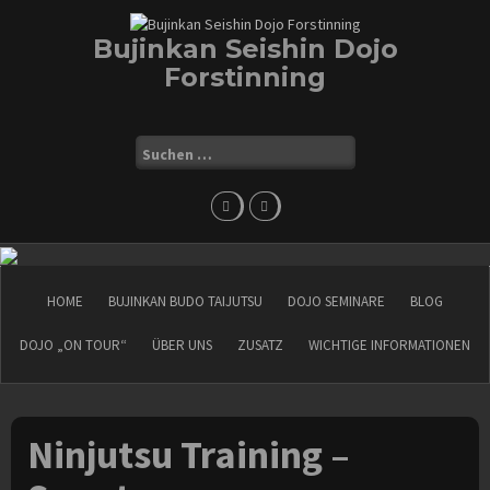
Skip
to
Bujinkan Seishin Dojo
content
Forstinning
Suchen
nach:
HOME
BUJINKAN BUDO TAIJUTSU
DOJO SEMINARE
BLOG
DOJO „ON TOUR“
ÜBER UNS
ZUSATZ
WICHTIGE INFORMATIONEN
Ninjutsu Training –