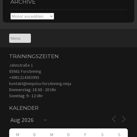
ARCHIVE
Archive
TRAININGSZEITEN
Jahnstraße 1
85661 Forstinning
+4981214383993
kontakt@ninjutsu-forstinning.ninja
Donnerstag: 18:30 - 20 Uhr
Sonntag: 9 - 12 Uhr
KALENDER
M
D
M
D
F
S
S