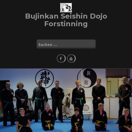
Skip
to
Bujinkan Seishin Dojo
content
Forstinning
Suchen
nach: